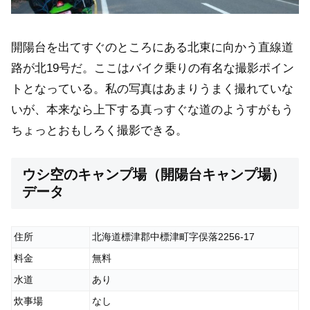
開陽台を出てすぐのところにある北東に向かう直線道
路が北19号だ。ここはバイク乗りの有名な撮影ポイン
トとなっている。私の写真はあまりうまく撮れていな
いが、本来なら上下する真っすぐな道のようすがもう
ちょっとおもしろく撮影できる。
ウシ空のキャンプ場（開陽台キャンプ場）
データ
住所
北海道標津郡中標津町字俣落2256-17
料金
無料
水道
あり
炊事場
なし