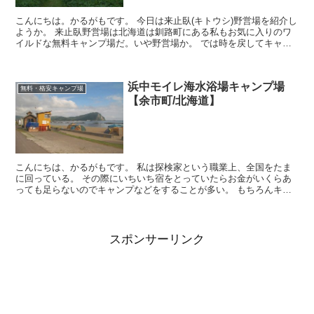
こんにちは。かるがもです。 今日は来止臥(キトウシ)野営場を紹介し
ようか。 来止臥野営場は北海道は釧路町にある私もお気に入りのワ
イルドな無料キャンプ場だ。いや野営場か。 では時を戻してキャン
プ場の事を書いてゆこう。 釧路町は...
浜中モイレ海水浴場キャンプ場
無料・格安キャンプ場
【余市町/北海道】
こんにちは、かるがもです。 私は探検家という職業上、全国をたま
に回っている。 その際にいちいち宿をとっていたらお金がいくらあ
っても足らないのでキャンプなどをすることが多い。 もちろんキャ
ンプ自体が楽しいということもある。 私がこ...
スポンサーリンク