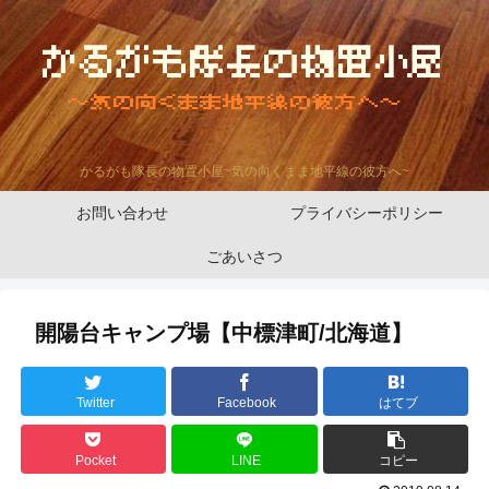
かるがも隊長の物置小屋~気の向くまま地平線の彼方へ~
お問い合わせ
プライバシーポリシー
ごあいさつ
開陽台キャンプ場【中標津町/北海道】
Twitter
Facebook
はてブ
Pocket
LINE
コピー