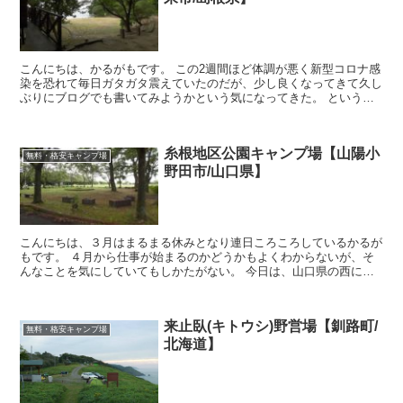
こんにちは、かるがもです。 この2週間ほど体調が悪く新型コロナ感
染を恐れて毎日ガタガタ震えていたのだが、少し良くなってきて久し
ぶりにブログでも書いてみようかという気になってきた。 というわ
けで今日は島根県にある無料キャンプ場を紹介し...
糸根地区公園キャンプ場【山陽小
無料・格安キャンプ場
野田市/山口県】
こんにちは、３月はまるまる休みとなり連日ころころしているかるが
もです。 ４月から仕事が始まるのかどうかもよくわからないが、そ
んなことを気にしていてもしかたがない。 今日は、山口県の西にあ
る糸根公園キャンプ場を紹介しよう。 その日、...
来止臥(キトウシ)野営場【釧路町/
無料・格安キャンプ場
北海道】