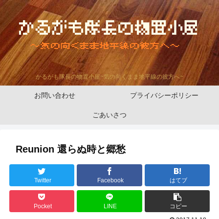
かるがも隊長の物置小屋~気の向くまま地平線の彼方へ~
お問い合わせ
プライバシーポリシー
ごあいさつ
Reunion 還らぬ時と郷愁
Twitter
Facebook
はてブ
Pocket
LINE
コピー