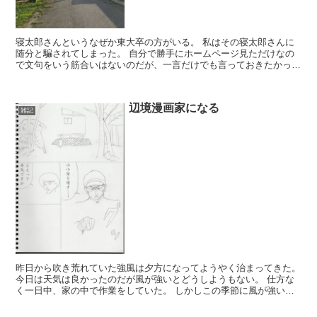
寝太郎さんというなぜか東大卒の方がいる。 私はその寝太郎さんに
随分と騙されてしまった。 自分で勝手にホームページ見ただけなの
で文句をいう筋合いはないのだが、一言だけでも言っておきたかった
ので寝太郎さんの小屋へ出向くこととした。 ...
辺境漫画家になる
雑記
昨日から吹き荒れていた強風は夕方になってようやく治まってきた。
今日は天気は良かったのだが風が強いとどうしようもない。 仕方な
く一日中、家の中で作業をしていた。 しかしこの季節に風が強いの
は毎年のことなので、もうあきらめている。 こ...