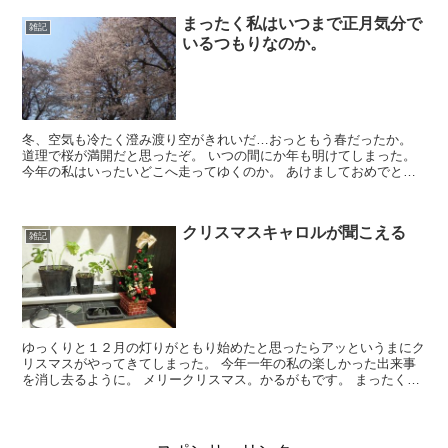
まったく私はいつまで正月気分で
雑記
いるつもりなのか。
冬、空気も冷たく澄み渡り空がきれいだ…おっともう春だったか。
道理で桜が満開だと思ったぞ。 いつの間にか年も明けてしまった。
今年の私はいったいどこへ走ってゆくのか。 あけましておめでとう
ございます。かるがもです。 ...
クリスマスキャロルが聞こえる
雑記
ゆっくりと１２月の灯りがともり始めたと思ったらアッというまにク
リスマスがやってきてしまった。 今年一年の私の楽しかった出来事
を消し去るように。 メリークリスマス。かるがもです。 まったくイ
スを買うヒマもなかった。さすが...