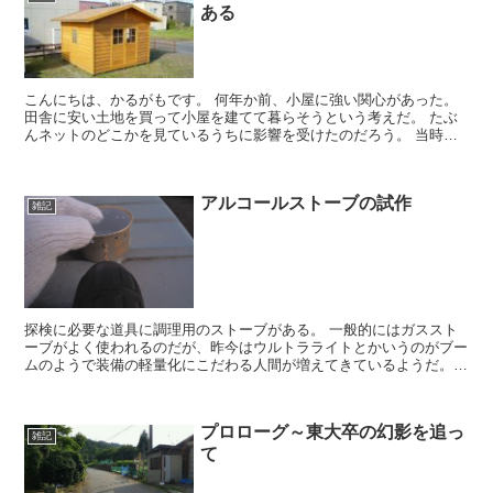
ある
こんにちは、かるがもです。 何年か前、小屋に強い関心があった。
田舎に安い土地を買って小屋を建てて暮らそうという考えだ。 たぶ
んネットのどこかを見ているうちに影響を受けたのだろう。 当時、
よく見ていた小屋を建てて暮らしている人の...
アルコールストーブの試作
雑記
探検に必要な道具に調理用のストーブがある。 一般的にはガススト
ーブがよく使われるのだが、昨今はウルトラライトとかいうのがブー
ムのようで装備の軽量化にこだわる人間が増えてきているようだ。
アルコールストーブは使い方にコツはいるがガスストー...
プロローグ～東大卒の幻影を追っ
雑記
て